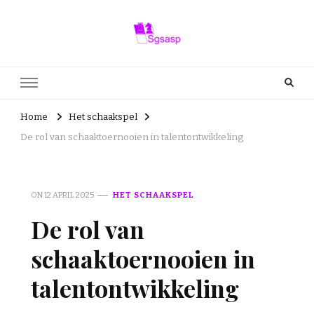
Sgsasp.nl
sgsasp.nl – Alles wat je wilt weten over schaken
Home
Het schaakspel
De rol van schaaktoernooien in talentontwikkeling
ON
12 APRIL 2025
HET SCHAAKSPEL
De rol van
schaaktoernooien in
talentontwikkeling