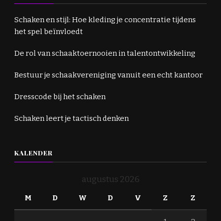
Schaken en stijl: Hoe kleding je concentratie tijdens
het spel beïnvloedt
De rol van schaaktoernooien in talentontwikkeling
Bestuur je schaakvereniging vanuit een echt kantoor
Dresscode bij het schaken
Schaken leert je tactisch denken
KALENDER
augustus 2026
M
D
W
D
V
Z
Z