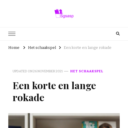
Sgsasp.nl
sgsasp.nl – Alles wat je wilt weten over schaken
Home
Het schaakspel
Een korte en lange rokade
UPDATED ON
26 NOVEMBER 2021
HET SCHAAKSPEL
Een korte en lange
rokade