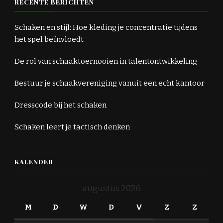
RECENTE BERICHTEN
Schaken en stijl: Hoe kleding je concentratie tijdens
het spel beïnvloedt
De rol van schaaktoernooien in talentontwikkeling
Bestuur je schaakvereniging vanuit een echt kantoor
Dresscode bij het schaken
Schaken leert je tactisch denken
KALENDER
augustus 2026
M
D
W
D
V
Z
Z